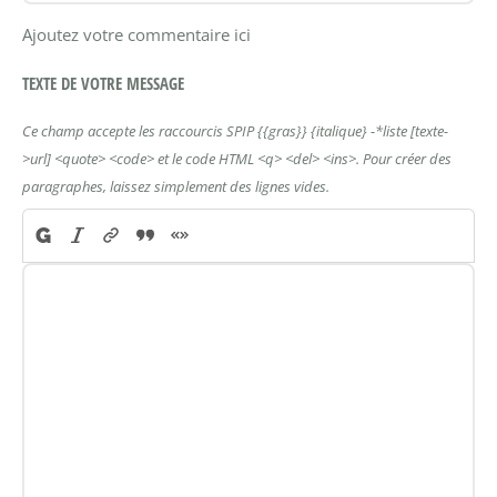
Ajoutez votre commentaire ici
TEXTE DE VOTRE MESSAGE
Ce champ accepte les raccourcis SPIP
{{gras}}
{italique}
-*liste
[texte-
>url]
<quote>
<code>
et le code HTML
<q>
<del>
<ins>
. Pour créer des
paragraphes, laissez simplement des lignes vides.