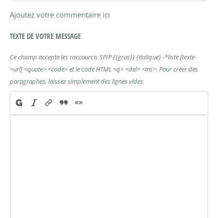
Ajoutez votre commentaire ici
TEXTE DE VOTRE MESSAGE
Ce champ accepte les raccourcis SPIP
{{gras}}
{italique}
-*liste
[texte-
>url]
<quote>
<code>
et le code HTML
<q>
<del>
<ins>
. Pour créer des
paragraphes, laissez simplement des lignes vides.