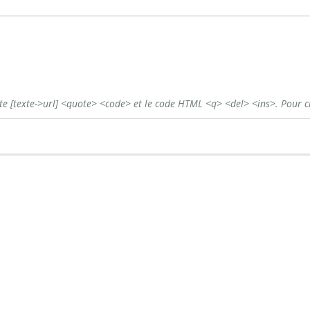
ste
[texte->url]
<quote>
<code>
et le code HTML
<q>
<del>
<ins>
. Pour c