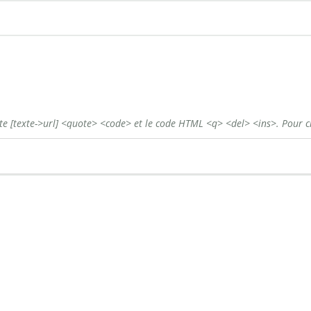
ste
[texte->url]
<quote>
<code>
et le code HTML
<q>
<del>
<ins>
. Pour c