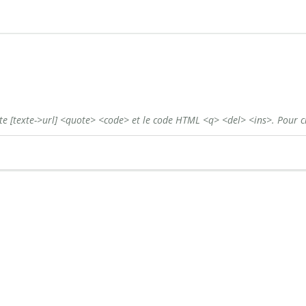
ste
[texte->url]
<quote>
<code>
et le code HTML
<q>
<del>
<ins>
. Pour c