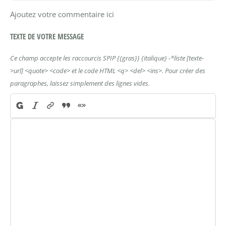
Ajoutez votre commentaire ici
TEXTE DE VOTRE MESSAGE
Ce champ accepte les raccourcis SPIP
{{gras}}
{italique}
-*liste
[texte-
>url]
<quote>
<code>
et le code HTML
<q>
<del>
<ins>
. Pour créer des
paragraphes, laissez simplement des lignes vides.