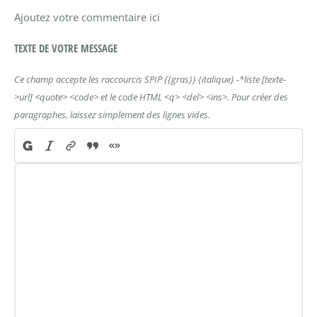
Ajoutez votre commentaire ici
TEXTE DE VOTRE MESSAGE
Ce champ accepte les raccourcis SPIP
{{gras}}
{italique}
-*liste
[texte-
>url]
<quote>
<code>
et le code HTML
<q>
<del>
<ins>
. Pour créer des
paragraphes, laissez simplement des lignes vides.