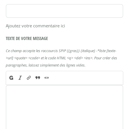
Ajoutez votre commentaire ici
TEXTE DE VOTRE MESSAGE
Ce champ accepte les raccourcis SPIP
{{gras}}
{italique}
-*liste
[texte-
>url]
<quote>
<code>
et le code HTML
<q>
<del>
<ins>
. Pour créer des
paragraphes, laissez simplement des lignes vides.