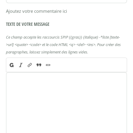
Ajoutez votre commentaire ici
TEXTE DE VOTRE MESSAGE
Ce champ accepte les raccourcis SPIP
{{gras}}
{italique}
-*liste
[texte-
>url]
<quote>
<code>
et le code HTML
<q>
<del>
<ins>
. Pour créer des
paragraphes, laissez simplement des lignes vides.