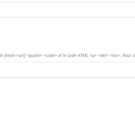
ste
[texte->url]
<quote>
<code>
et le code HTML
<q>
<del>
<ins>
. Pour c